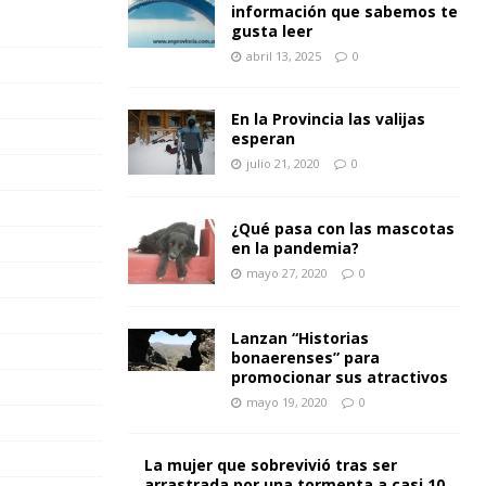
información que sabemos te
gusta leer
abril 13, 2025
0
En la Provincia las valijas
esperan
julio 21, 2020
0
¿Qué pasa con las mascotas
en la pandemia?
mayo 27, 2020
0
Lanzan “Historias
bonaerenses” para
promocionar sus atractivos
mayo 19, 2020
0
La mujer que sobrevivió tras ser
arrastrada por una tormenta a casi 10