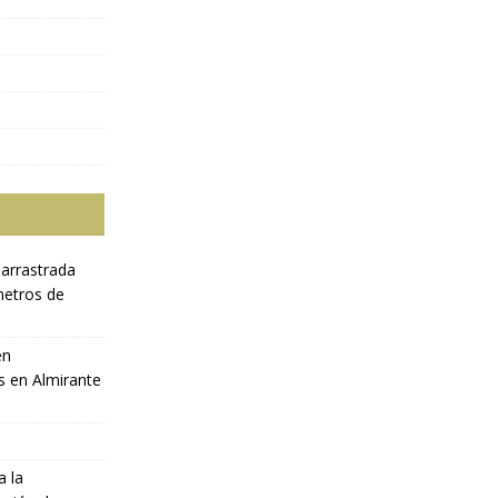
 arrastrada
metros de
en
s en Almirante
a la