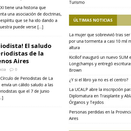
Turismo
XXI tiene una historia que
nta una asociación de doctrinas,
ÚLTIMAS NOTICIAS
 espíritu que se ha ido dando a
muestra puede verse
[…]
La mujer que sobrevivió tras ser
por una tormenta a casi 10 mil 
riodista! El saludo
altura
eriodistas de la
Kicillof inauguró un nuevo SUM 
enos Aires
Longchamps y entregó escritura
ncia
0
Brown
 Círculo de Periodistas de La
¿Y si el libro ya no es el centro?
 envía un cálido saludo a las
La UCALP abre la inscripción par
riodistas que el 7 de Junio
Diplomatura en Trasplante y Abl
…]
Órganos y Tejidos
Personas perdidas en la Provinc
Aires