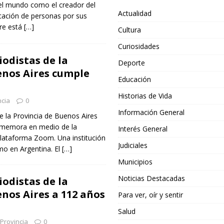
 el mundo como el creador del
Actualidad
icación de personas por sus
bre está
[…]
Cultura
Curiosidades
iodistas de la
Deporte
enos Aires cumple
Educación
Historias de Vida
ncia
0
Información General
de la Provincia de Buenos Aires
nmemora en medio de la
Interés General
Plataforma Zoom. Una institución
Judiciales
mo en Argentina. El
[…]
Municipios
Noticias Destacadas
iodistas de la
nos Aires a 112 años
Para ver, oír y sentir
Salud
Provincia
0