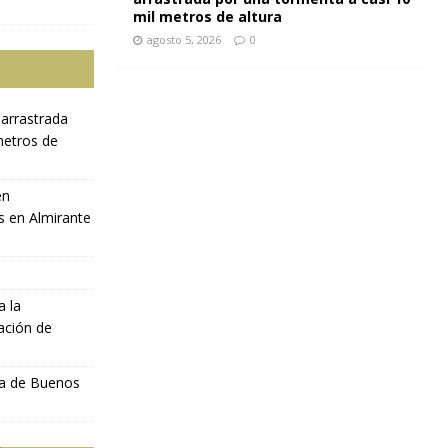
mil metros de altura
agosto 5, 2026
0
 arrastrada
metros de
en
s en Almirante
a la
ación de
ia de Buenos