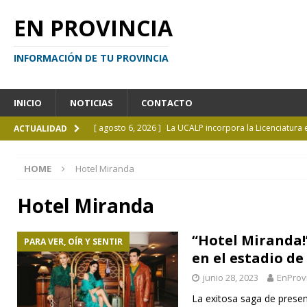
EN PROVINCIA
INFORMACIÓN DE TU PROVINCIA
INICIO
NOTICIAS
CONTACTO
[ agosto 6, 2026 ]
La UCALP incorpora la Licenciatura
ACTUALIDAD
[ agosto 5, 2026 ]
La mujer que sobrevivió tras ser ar
HOME
Hotel Miranda
CURIOSIDADES
[ agosto 5, 2026 ]
Kicillof inauguró un nuevo SUM en 
Hotel Miranda
[ agosto 4, 2026 ]
¿Y si el libro ya no es el centro?
I
“Hotel Miranda!”
PARA VER, OÍR Y SENTIR
[ agosto 6, 2026 ]
Calendario de eventos turísticos en
en el estadio de
junio 28, 2023
EnProv
La exitosa saga de presen