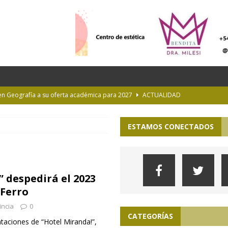
 en Geografía a su oferta académica para 2027
ACTUALIDAD
rastrada por una tormenta a casi 10 mil metros de altura
ESTAMOS CONECTADOS
Longchamps y entregó escrituras en Almirante Brown
MUNICIPIOS
NTERÉS GENERAL
 despedirá el 2023
 la Provincia hasta el 13 de agosto de 2026
PARA VER, OÍR Y SENTIR
 Ferro
incia
0
CATEGORÍAS
taciones de “Hotel Miranda!”,