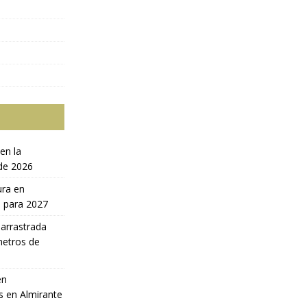
en la
 de 2026
ura en
a para 2027
 arrastrada
metros de
en
s en Almirante