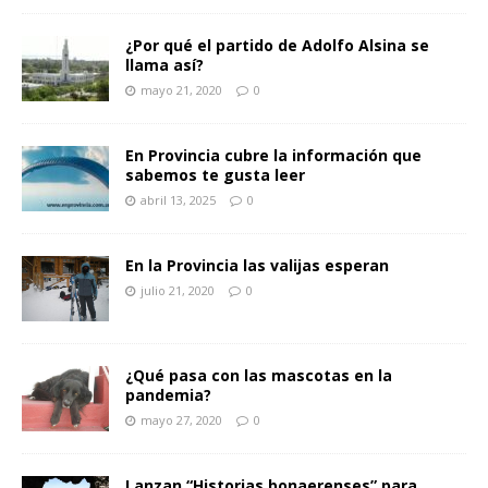
¿Por qué el partido de Adolfo Alsina se
llama así?
mayo 21, 2020
0
En Provincia cubre la información que
sabemos te gusta leer
abril 13, 2025
0
En la Provincia las valijas esperan
julio 21, 2020
0
¿Qué pasa con las mascotas en la
pandemia?
mayo 27, 2020
0
Lanzan “Historias bonaerenses” para