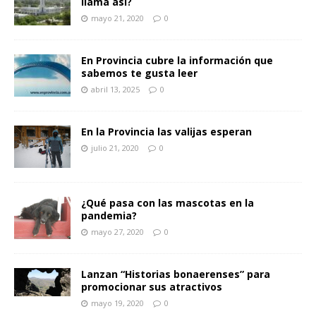
llama así?
mayo 21, 2020
0
En Provincia cubre la información que
sabemos te gusta leer
abril 13, 2025
0
En la Provincia las valijas esperan
julio 21, 2020
0
¿Qué pasa con las mascotas en la
pandemia?
mayo 27, 2020
0
Lanzan “Historias bonaerenses” para
promocionar sus atractivos
mayo 19, 2020
0