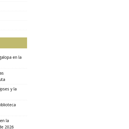
galopa en la
ras
uta
ipses y la
iblioteca
en la
 de 2026