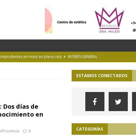
s imprudentes en moto en plena ruta
INTERÉS GENERAL
es y la Luna de Esturión
CURIOSIDADES
ESTAMOS CONECTADOS
ioteca Pública de la UNLP
CULTURA
 la Provincia hasta el 13 de agosto de 2026
PARA VER, OÍR Y SENTIR
lopa en la pampa de Buenos Aires
ACTUALIDAD
: Dos días de
nocimiento en
CATEGORÍAS
nProvincia
0