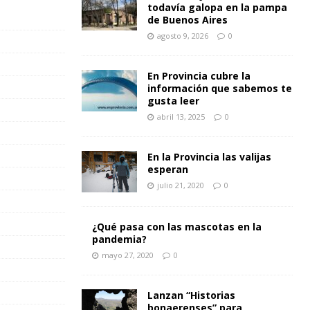
todavía galopa en la pampa
de Buenos Aires
agosto 9, 2026
0
En Provincia cubre la
información que sabemos te
gusta leer
abril 13, 2025
0
En la Provincia las valijas
esperan
julio 21, 2020
0
¿Qué pasa con las mascotas en la
pandemia?
mayo 27, 2020
0
Lanzan “Historias
bonaerenses” para