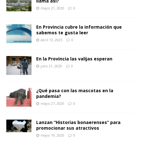
llama así?
mayo 21, 2020
0
En Provincia cubre la información que
sabemos te gusta leer
abril 13, 2025
0
En la Provincia las valijas esperan
julio 21, 2020
0
¿Qué pasa con las mascotas en la
pandemia?
mayo 27, 2020
0
Lanzan “Historias bonaerenses” para
promocionar sus atractivos
mayo 19, 2020
0