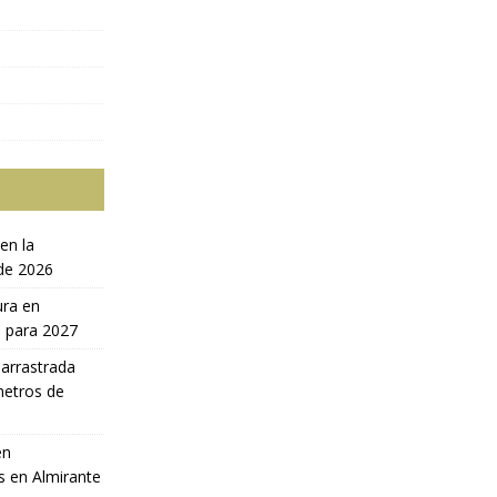
en la
 de 2026
ura en
a para 2027
 arrastrada
metros de
en
s en Almirante