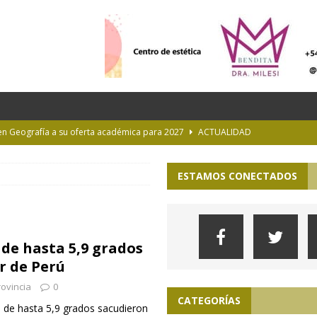
 en Geografía a su oferta académica para 2027
ACTUALIDAD
rastrada por una tormenta a casi 10 mil metros de altura
ESTAMOS CONECTADOS
Longchamps y entregó escrituras en Almirante Brown
MUNICIPIOS
NTERÉS GENERAL
 de hasta 5,9 grados
 la Provincia hasta el 13 de agosto de 2026
PARA VER, OÍR Y SENTIR
r de Perú
ovincia
0
CATEGORÍAS
s de hasta 5,9 grados sacudieron