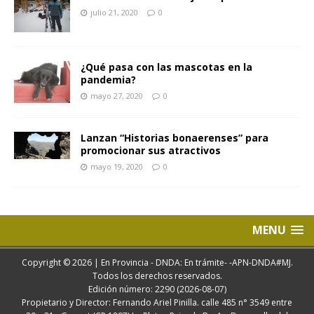
julio 21, 2020
0
¿Qué pasa con las mascotas en la
pandemia?
mayo 27, 2020
0
Lanzan “Historias bonaerenses” para
promocionar sus atractivos
mayo 19, 2020
0
MENU
Copyright © 2026 | En Provincia - DNDA: En trámite- -APN-DNDA#MJ.
Todos los derechos reservados.
Edición número: 2290 (2026-08-07)
Propietario y Director: Fernando Ariel Pinilla. calle 485 n° 3549 entre