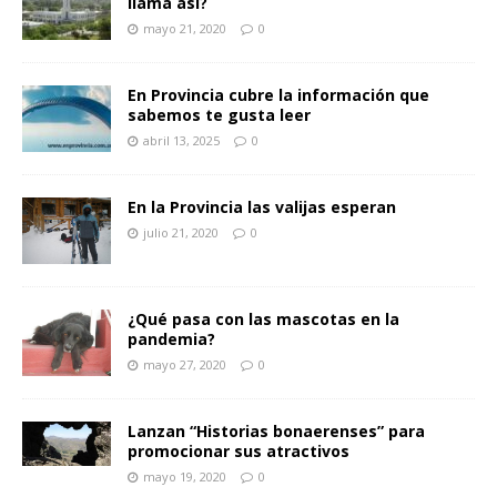
llama así?
mayo 21, 2020
0
En Provincia cubre la información que
sabemos te gusta leer
abril 13, 2025
0
En la Provincia las valijas esperan
julio 21, 2020
0
¿Qué pasa con las mascotas en la
pandemia?
mayo 27, 2020
0
Lanzan “Historias bonaerenses” para
promocionar sus atractivos
mayo 19, 2020
0