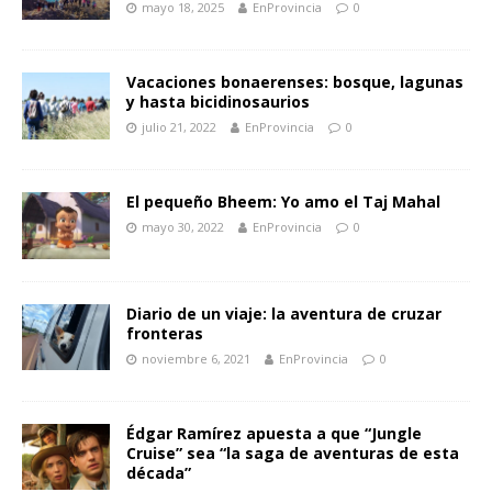
mayo 18, 2025
EnProvincia
0
Vacaciones bonaerenses: bosque, lagunas
y hasta bicidinosaurios
julio 21, 2022
EnProvincia
0
El pequeño Bheem: Yo amo el Taj Mahal
mayo 30, 2022
EnProvincia
0
Diario de un viaje: la aventura de cruzar
fronteras
noviembre 6, 2021
EnProvincia
0
Édgar Ramírez apuesta a que “Jungle
Cruise” sea “la saga de aventuras de esta
década”