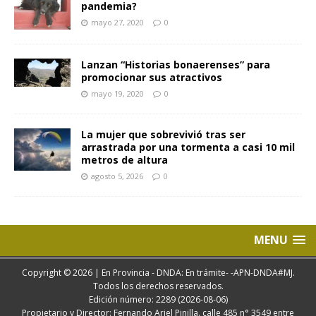
pandemia?
mayo 27, 2020
0
Lanzan “Historias bonaerenses” para
promocionar sus atractivos
mayo 19, 2020
0
La mujer que sobrevivió tras ser
arrastrada por una tormenta a casi 10 mil
metros de altura
agosto 5, 2026
0
MENU
Copyright © 2026 | En Provincia - DNDA: En trámite- -APN-DNDA#MJ.
Todos los derechos reservados.
Edición número: 2289 (2026-08-06)
Propietario y Director: Fernando Ariel Pinilla. calle 485 n° 3549 entre