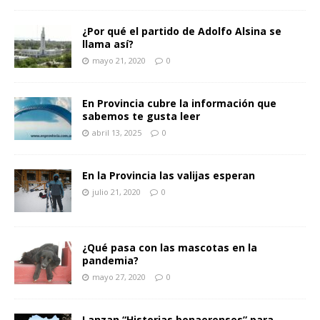
¿Por qué el partido de Adolfo Alsina se
llama así?
mayo 21, 2020
0
En Provincia cubre la información que
sabemos te gusta leer
abril 13, 2025
0
En la Provincia las valijas esperan
julio 21, 2020
0
¿Qué pasa con las mascotas en la
pandemia?
mayo 27, 2020
0
Lanzan “Historias bonaerenses” para