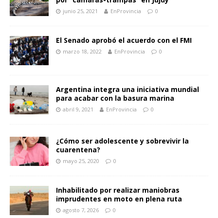
junio 25, 2021
EnProvincia
0
El Senado aprobó el acuerdo con el FMI
marzo 18, 2022
EnProvincia
0
Argentina integra una iniciativa mundial
para acabar con la basura marina
abril 9, 2021
EnProvincia
0
¿Cómo ser adolescente y sobrevivir la
cuarentena?
mayo 25, 2020
0
Inhabilitado por realizar maniobras
imprudentes en moto en plena ruta
agosto 7, 2026
0