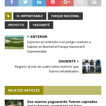
EL IMPENETRABLE
PARQUE NACIONAL
PROYECTO
YAGUARETÉ
ANTERIOR
Especies en extinción o en peligro vuelven a
habitar en libertad el Parque Nacional El
Impenetrable
SIGUIENTE
Regreso al mar de cuatro lobos marinos que
fueron rehabilitados
RELATED ARTICLES
Dos nuevos yaguaretés fueron captados
por “cámaras-trampas” en Jujuy