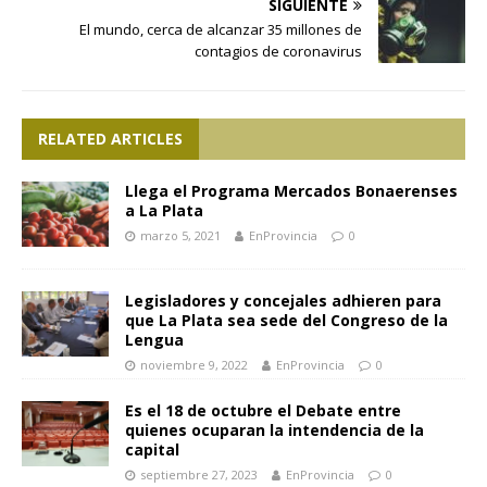
SIGUIENTE
El mundo, cerca de alcanzar 35 millones de
contagios de coronavirus
RELATED ARTICLES
Llega el Programa Mercados Bonaerenses
a La Plata
marzo 5, 2021
EnProvincia
0
Legisladores y concejales adhieren para
que La Plata sea sede del Congreso de la
Lengua
noviembre 9, 2022
EnProvincia
0
Es el 18 de octubre el Debate entre
quienes ocuparan la intendencia de la
capital
septiembre 27, 2023
EnProvincia
0