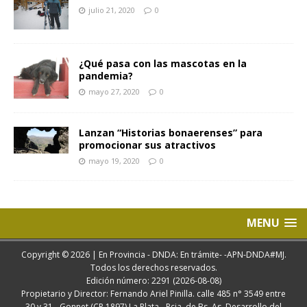
julio 21, 2020
0
¿Qué pasa con las mascotas en la
pandemia?
mayo 27, 2020
0
Lanzan “Historias bonaerenses” para
promocionar sus atractivos
mayo 19, 2020
0
MENU
Copyright © 2026 | En Provincia - DNDA: En trámite- -APN-DNDA#MJ.
Todos los derechos reservados.
Edición número: 2291 (2026-08-08)
Propietario y Director: Fernando Ariel Pinilla. calle 485 n° 3549 entre
30 y 31 - Gonnet (CP 1897) La Plata - Pcia. de Bs. As. Desarrollo del