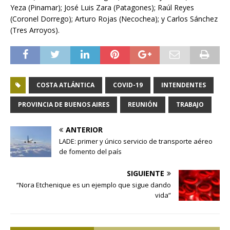
Yeza (Pinamar); José Luis Zara (Patagones); Raúl Reyes
(Coronel Dorrego); Arturo Rojas (Necochea); y Carlos Sánchez
(Tres Arroyos).
COSTA ATLÁNTICA
COVID-19
INTENDENTES
PROVINCIA DE BUENOS AIRES
REUNIÓN
TRABAJO
ANTERIOR
LADE: primer y único servicio de transporte aéreo
de fomento del país
SIGUIENTE
“Nora Etchenique es un ejemplo que sigue dando
vida”