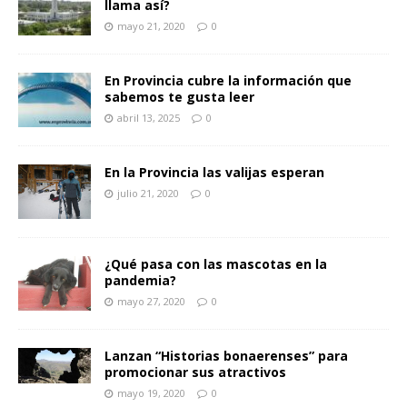
llama así?
mayo 21, 2020
0
En Provincia cubre la información que
sabemos te gusta leer
abril 13, 2025
0
En la Provincia las valijas esperan
julio 21, 2020
0
¿Qué pasa con las mascotas en la
pandemia?
mayo 27, 2020
0
Lanzan “Historias bonaerenses” para
promocionar sus atractivos
mayo 19, 2020
0