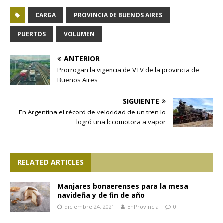
CARGA
PROVINCIA DE BUENOS AIRES
PUERTOS
VOLUMEN
ANTERIOR
Prorrogan la vigencia de VTV de la provincia de
Buenos Aires
SIGUIENTE
En Argentina el récord de velocidad de un tren lo
logró una locomotora a vapor
RELATED ARTICLES
Manjares bonaerenses para la mesa
navideña y de fin de año
diciembre 24, 2021
EnProvincia
0