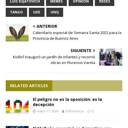
LUIS SUJATOVICH
MEMES
OPINIÓN
REDES
TANGO
UDE
UNQ
ANTERIOR
Calendario especial de Semana Santa 2022 para la
Provincia de Buenos Aires
SIGUIENTE
Kicillof inauguró un jardín de infantes y recorrió
obras en Florencio Varela
RELATED ARTICLES
El peligro no es la oposición: es la
decepción
mayo 11, 2026
EnProvincia
0