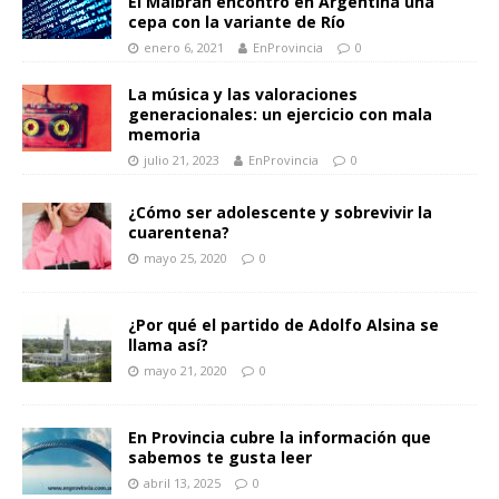
El Malbrán encontró en Argentina una
cepa con la variante de Río
enero 6, 2021
EnProvincia
0
La música y las valoraciones
generacionales: un ejercicio con mala
memoria
julio 21, 2023
EnProvincia
0
¿Cómo ser adolescente y sobrevivir la
cuarentena?
mayo 25, 2020
0
¿Por qué el partido de Adolfo Alsina se
llama así?
mayo 21, 2020
0
En Provincia cubre la información que
sabemos te gusta leer
abril 13, 2025
0