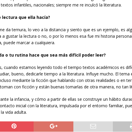
textos infantiles, nacionales; siempre me re inculcó la literatura.
lectura que ella hacía?
 da ternura, lo veo a la distancia y siento que es un ejemplo, es a
 gustar la lectura o no, o por lo menos esa fue mi historia personal.
, puede marcar a cualquiera.
a o tu rutina hace que sea más difícil poder leer?
mos, cuando estamos leyendo todo el tiempo textos académicos es difíc
iar, bueno, dedicarle tiempo a la literatura. Influye mucho. El tema 
cluso mediante la ficción que hablando con otras realidades o en te
toman con ficción y están buenas tomarlas de otra manera, no tan li
rante la infancia, y cómo a partir de ellas se construye un hábito dura
ntacto inicial con la literatura, impulsada por el entorno familiar, pu
la vida adulta.