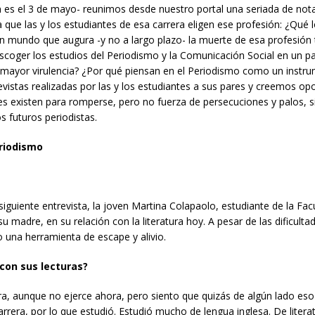
n es el 3 de mayo- reunimos desde nuestro portal una seriada de not
a que las y los estudiantes de esa carrera eligen ese profesión: ¿Qué 
un mundo que augura -y no a largo plazo- la muerte de esa profesión
coger los estudios del Periodismo y la Comunicación Social en un p
on mayor virulencia? ¿Por qué piensan en el Periodismo como un instr
vistas realizadas por las y los estudiantes a sus pares y creemos o
es existen para romperse, pero no fuerza de persecuciones y palos, s
s futuros periodistas.
eriodismo
 siguiente entrevista, la joven Martina Colapaolo, estudiante de la Fac
madre, en su relación con la literatura hoy. A pesar de las dificulta
o una herramienta de escape y alivio.
con sus lecturas?
a, aunque no ejerce ahora, pero siento que quizás de algún lado eso
carrera, por lo que estudió. Estudió mucho de lengua inglesa. De litera