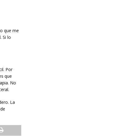
lgo que me
 Si lo
il. Por
es que
rapia. No
teral.
dero. La
ede