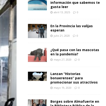
información que sabemos te
gusta leer
abril 13, 2025
0
En la Provincia las valijas
esperan
julio 21, 2020
0
¿Qué pasa con las mascotas
en la pandemia?
mayo 27, 2020
0
Lanzan “Historias
bonaerenses” para
promocionar sus atractivos
mayo 19, 2020
0
Borges sobre Almafuerte en
la Biblioteca Pública de la