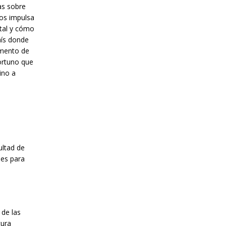
as sobre
los impulsa
 tal y cómo
aís donde
umento de
portuno que
ino a
ultad de
des para
 de las
tura