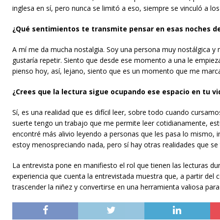
inglesa en sí, pero nunca se limitó a eso, siempre se vinculó a los 
¿Qué sentimientos te transmite pensar en esas noches de 
A mí me da mucha nostalgia. Soy una persona muy nostálgica y me
gustaría repetir. Siento que desde ese momento a una le empieza a
pienso hoy, así, lejano, siento que es un momento que me marca
¿Crees que la lectura sigue ocupando ese espacio en tu vid
Sí, es una realidad que es difícil leer, sobre todo cuando cursa
suerte tengo un trabajo que me permite leer cotidianamente, estud
encontré más alivio leyendo a personas que les pasa lo mismo, in
estoy menospreciando nada, pero sí hay otras realidades que se 
La entrevista pone en manifiesto el rol que tienen las lecturas du
experiencia que cuenta la entrevistada muestra que, a partir del co
trascender la niñez y convertirse en una herramienta valiosa para 