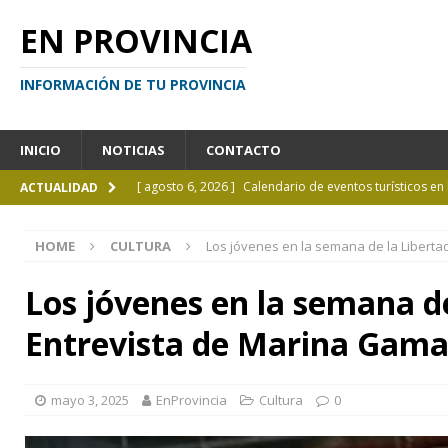
EN PROVINCIA
INFORMACIÓN DE TU PROVINCIA
INICIO
NOTICIAS
CONTACTO
[ agosto 6, 2026 ]
Calendario de eventos turísticos en
ACTUALIDAD
[ agosto 6, 2026 ]
La UCALP incorpora la Licenciatura
HOME
CULTURA
Los jóvenes en la semana de la Liberta
[ agosto 5, 2026 ]
La mujer que sobrevivió tras ser ar
CURIOSIDADES
Los jóvenes en la semana de
[ agosto 5, 2026 ]
Kicillof inauguró un nuevo SUM en 
Entrevista de Marina Gama
[ agosto 7, 2026 ]
Borges sobre Almafuerte en la Bibl
mayo 3, 2025
EnProvincia
Cultura
0