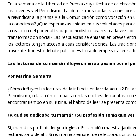
En la semana de la Libertad de Prensa -cuya fecha de celebració
los jóvenes y el Periodismo. La idea es mostrar las razones por l
a reivindicar a la prensa y a la Comunicación como vocación en 
la conocimos? ¿Qué esperanzas anidan en sus voluntades para es
la reacción del poder al trabajo periodístico avanza cada vez c
transformación social? Las respuestas se enlazan en breves entre
los lectores tengan acceso a esas consideraciones. Las tradicion
través del honesto debate público. Es hora de empezar a leer a lo
Las lecturas de su mamá influyeron en su pasión por el p
Por Marina Gamarra
–
¿Cómo influyen las lecturas de la infancia en la vida adulta? En la
Periodismo, relata cómo impactaron las noches de cuentos con su 
encontrar tiempo en su rutina, el hábito de leer se presenta com
¿A qué se dedicaba tu mamá? ¿Su profesión tenía que ver 
Sí, mamá es profe de lengua inglesa. Es también maestra jardiner
lecturas salió de ahí. Sí re, mamá siempre fue re lectora, por su 