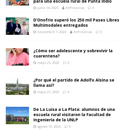
para una escuela rural de Punta Indio
junio 14, 2025
EnProvincia
0
D’Onofrio superó los 250 mil Pases Libres
Multimodales entregados
noviembre 7, 2024
EnProvincia
0
¿Cómo ser adolescente y sobrevivir la
cuarentena?
mayo 25, 2020
0
¿Por qué el partido de Adolfo Alsina se
llama así?
mayo 21, 2020
0
De La Luisa a La Plata: alumnos de una
escuela rural visitaron la Facultad de
Ingeniería de la UNLP
agosto 10, 2026
0