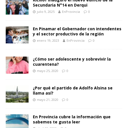
Secundaria N°14 en Derqui
julio 9, 2025
EnProvincia
0
En Pinamar el Gobernador con intendentes
y el sector productivo de la región
enero 19, 2023
EnProvincia
0
¿Cómo ser adolescente y sobrevivir la
cuarentena?
mayo 25, 2020
0
¿Por qué el partido de Adolfo Alsina se
llama así?
mayo 21, 2020
0
En Provincia cubre la información que
sabemos te gusta leer