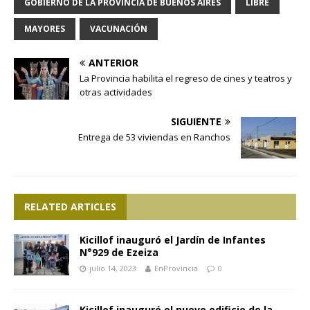
GOBIERNO DE LA PROVINCIA DE BUENOS AIRES
LIBRE
MAYORES
VACUNACIÓN
ANTERIOR
La Provincia habilita el regreso de cines y teatros y
otras actividades
SIGUIENTE
Entrega de 53 viviendas en Ranchos
RELATED ARTICLES
Kicillof inauguró el Jardín de Infantes
N°929 de Ezeiza
julio 14, 2023
EnProvincia
0
Kicillof inauguró el nuevo edificio de la