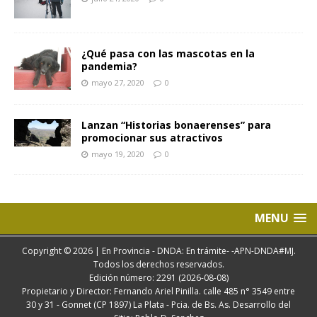
¿Qué pasa con las mascotas en la
pandemia?
mayo 27, 2020
0
Lanzan “Historias bonaerenses” para
promocionar sus atractivos
mayo 19, 2020
0
MENU
Copyright © 2026 | En Provincia - DNDA: En trámite- -APN-DNDA#MJ.
Todos los derechos reservados.
Edición número: 2291 (2026-08-08)
Propietario y Director: Fernando Ariel Pinilla. calle 485 n° 3549 entre
30 y 31 - Gonnet (CP 1897) La Plata - Pcia. de Bs. As. Desarrollo del