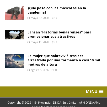
¿Qué pasa con las mascotas en la
pandemia?
mayo 27, 2020
0
Lanzan “Historias bonaerenses” para
promocionar sus atractivos
mayo 19, 2020
0
La mujer que sobrevivió tras ser
arrastrada por una tormenta a casi 10 mil
metros de altura
agosto 5, 2026
0
MENU
Copyright © 2026 | En Provincia - DNDA: En trámite- -APN-DNDA#MJ.