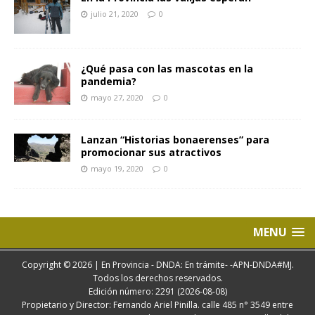
julio 21, 2020
0
¿Qué pasa con las mascotas en la
pandemia?
mayo 27, 2020
0
Lanzan “Historias bonaerenses” para
promocionar sus atractivos
mayo 19, 2020
0
MENU
Copyright © 2026 | En Provincia - DNDA: En trámite- -APN-DNDA#MJ.
Todos los derechos reservados.
Edición número: 2291 (2026-08-08)
Propietario y Director: Fernando Ariel Pinilla. calle 485 n° 3549 entre