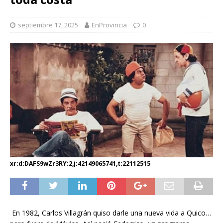
septiembre 17, 2025
EnProvincia
0
xr:d:DAFS9wZr3RY:2,j:42149065741,t:22112515
En 1982, Carlos Villagrán quiso darle una nueva vida a Quico…