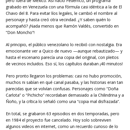
pero fuera de México. Así nació Federrico, un programa
grabado en Venezuela con una fórmula casi idéntica a la de El
Chavo del 8. Para evitar líos legales, le cambió el nombre al
personaje y hasta creó otra vecindad. ¿Y saben quién lo
acompañó? ¡Nada menos que Ramón Valdés, convertido en
“Don Moncho”!
Al principio, el público venezolano lo recibió con nostalgia. Era
emocionante ver a Quico de nuevo —aunque rebautizado— y
hasta el escenario parecía una copia del original, con pleitos
de vecinos incluidos. Eso sí, los capítulos duraban ¡40 minutos!
Pero pronto llegaron los problemas: casi no hubo promoción,
muchos ni sabían en qué canal pasaba, y las historias eran tan
parecidas que se volvían confusas. Personajes como “Doña
Carlota” o “Pichicho” recordaban demasiado a la Chilindrina y a
Ñoño, y la crítica lo señaló como una “copia mal disfrazada”.
En total, se grabaron 63 episodios en dos temporadas, pero
en 1984 el proyecto fue cancelado. Hoy solo sobreviven
algunos videos en internet, como un recuerdo curioso de lo