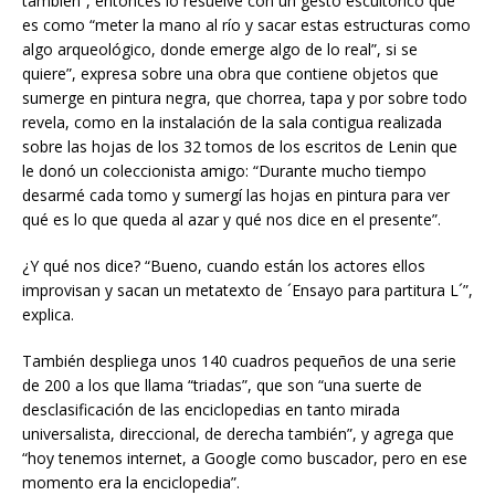
también”, entonces lo resuelve con un gesto escultórico que
es como “meter la mano al río y sacar estas estructuras como
algo arqueológico, donde emerge algo de lo real”, si se
quiere”, expresa sobre una obra que contiene objetos que
sumerge en pintura negra, que chorrea, tapa y por sobre todo
revela, como en la instalación de la sala contigua realizada
sobre las hojas de los 32 tomos de los escritos de Lenin que
le donó un coleccionista amigo: “Durante mucho tiempo
desarmé cada tomo y sumergí las hojas en pintura para ver
qué es lo que queda al azar y qué nos dice en el presente”.
¿Y qué nos dice? “Bueno, cuando están los actores ellos
improvisan y sacan un metatexto de ´Ensayo para partitura L´”,
explica.
También despliega unos 140 cuadros pequeños de una serie
de 200 a los que llama “triadas”, que son “una suerte de
desclasificación de las enciclopedias en tanto mirada
universalista, direccional, de derecha también”, y agrega que
“hoy tenemos internet, a Google como buscador, pero en ese
momento era la enciclopedia”.