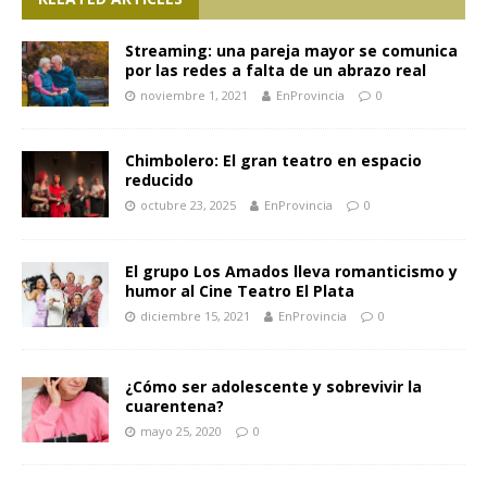
Streaming: una pareja mayor se comunica
por las redes a falta de un abrazo real
noviembre 1, 2021
EnProvincia
0
Chimbolero: El gran teatro en espacio
reducido
octubre 23, 2025
EnProvincia
0
El grupo Los Amados lleva romanticismo y
humor al Cine Teatro El Plata
diciembre 15, 2021
EnProvincia
0
¿Cómo ser adolescente y sobrevivir la
cuarentena?
mayo 25, 2020
0