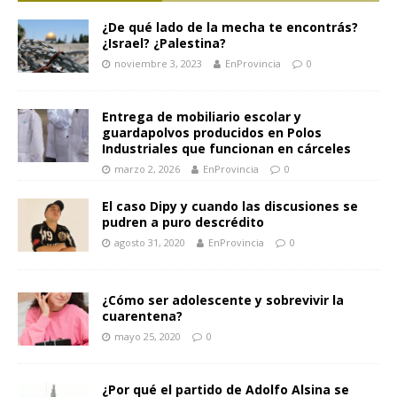
¿De qué lado de la mecha te encontrás?
¿Israel? ¿Palestina?
noviembre 3, 2023
EnProvincia
0
Entrega de mobiliario escolar y
guardapolvos producidos en Polos
Industriales que funcionan en cárceles
marzo 2, 2026
EnProvincia
0
El caso Dipy y cuando las discusiones se
pudren a puro descrédito
agosto 31, 2020
EnProvincia
0
¿Cómo ser adolescente y sobrevivir la
cuarentena?
mayo 25, 2020
0
¿Por qué el partido de Adolfo Alsina se