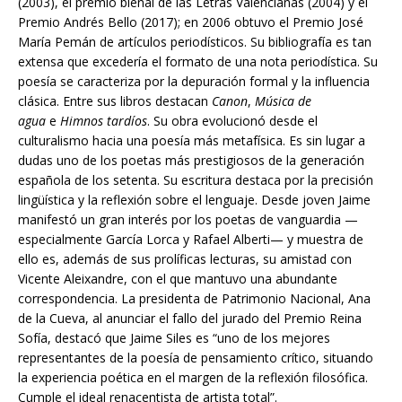
(2003), el premio bienal de las Letras Valencianas (2004) y el
Premio Andrés Bello (2017); en 2006 obtuvo el Premio José
María Pemán de artículos periodísticos. Su bibliografía es tan
extensa que excedería el formato de una nota periodística. Su
poesía se caracteriza por la depuración formal y la influencia
clásica. Entre sus libros destacan
Canon
,
Música de
agua
e
Himnos tardíos
. Su obra evolucionó desde el
culturalismo hacia una poesía más metafísica. Es sin lugar a
dudas uno de los poetas más prestigiosos de la generación
española de los setenta. Su escritura destaca por la precisión
lingüística y la reflexión sobre el lenguaje. Desde joven Jaime
manifestó un gran interés por los poetas de vanguardia —
especialmente García Lorca y Rafael Alberti— y muestra de
ello es, además de sus prolíficas lecturas, su amistad con
Vicente Aleixandre, con el que mantuvo una abundante
correspondencia. La presidenta de Patrimonio Nacional, Ana
de la Cueva, al anunciar el fallo del jurado del Premio Reina
Sofía, destacó que Jaime Siles es “uno de los mejores
representantes de la poesía de pensamiento crítico, situando
la experiencia poética en el margen de la reflexión filosófica.
Cumple el ideal renacentista de artista total”.