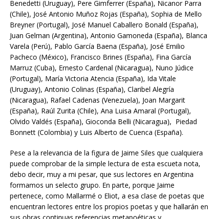
Benedetti (Uruguay), Pere Gimferrer (España), Nicanor Parra
(Chile), José Antonio Muñoz Rojas (España), Sophia de Mello
Breyner (Portugal), José Manuel Caballero Bonald (España),
Juan Gelman (Argentina), Antonio Gamoneda (España), Blanca
Varela (Perú), Pablo García Baena (España), José Emilio
Pacheco (México), Francisco Brines (España), Fina García
Marruz (Cuba), Ernesto Cardenal (Nicaragua), Nuno Júdice
(Portugal), María Victoria Atencia (España), Ida Vitale
(Uruguay), Antonio Colinas (España), Claribel Alegría
(Nicaragua), Rafael Cadenas (Venezuela), Joan Margarit
(España), Raúl Zurita (Chile), Ana Luisa Amaral (Portugal),
Olvido Valdés (España), Gioconda Belli (Nicaragua), Piedad
Bonnett (Colombia) y Luis Alberto de Cuenca (España).
Pese a la relevancia de la figura de Jaime Siles que cualquiera
puede comprobar de la simple lectura de esta escueta nota,
debo decir, muy a mi pesar, que sus lectores en Argentina
formamos un selecto grupo. En parte, porque Jaime
pertenece, como Mallarmé o Eliot, a esa clase de poetas que
encuentran lectores entre los propios poetas y que hallarán en
sus obras continuas referencias metapoéticas y