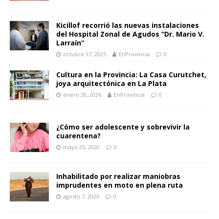
Kicillof recorrió las nuevas instalaciones
del Hospital Zonal de Agudos “Dr. Mario V.
Larraín”
octubre 17, 2025
EnProvincia
0
Cultura en la Provincia: La Casa Curutchet,
joya arquitectónica en La Plata
enero 20, 2026
EnProvincia
0
¿Cómo ser adolescente y sobrevivir la
cuarentena?
mayo 25, 2020
0
Inhabilitado por realizar maniobras
imprudentes en moto en plena ruta
agosto 7, 2026
0