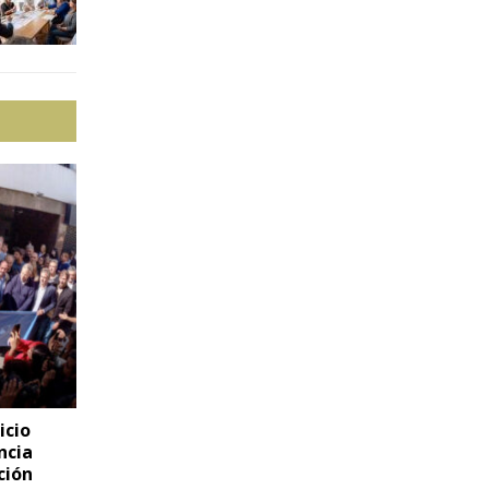
icio
ncia
ción