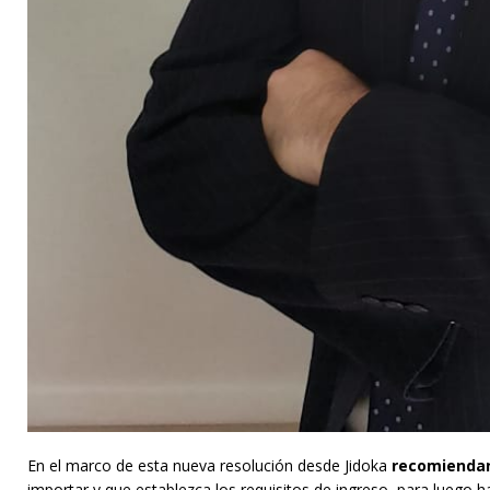
En el marco de esta nueva resolución desde Jidoka
recomiendan
importar y que establezca los requisitos de ingreso, para luego ha