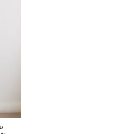
da
 del