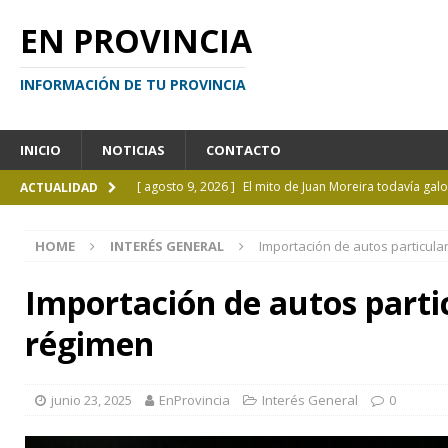
EN PROVINCIA
INFORMACIÓN DE TU PROVINCIA
INICIO
NOTICIAS
CONTACTO
[ agosto 9, 2026 ]
El mito de Juan Moreira todavía ga
ACTUALIDAD
[ agosto 7, 2026 ]
Inhabilitado por realizar maniobra
HOME
INTERÉS GENERAL
Importación de autos particula
[ agosto 7, 2026 ]
El cielo de agosto: Perseidas, eclips
[ agosto 7, 2026 ]
Borges sobre Almafuerte en la Bibl
Importación de autos partic
[ agosto 10, 2026 ]
De La Luisa a La Plata: alumnos de 
régimen
ACTUALIDAD
junio 23, 2025
EnProvincia
Interés General
0