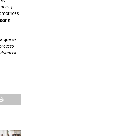
iones y
tomotrices
gar a
ra que se
 proceso
 aduanera