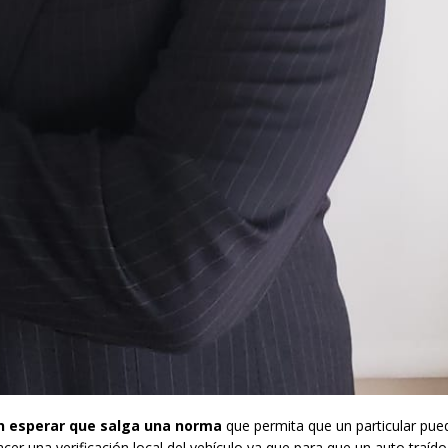
 esperar que salga una norma
que permita que un particular pue
cer una verificación local del vehículo ya que para que un auto traído