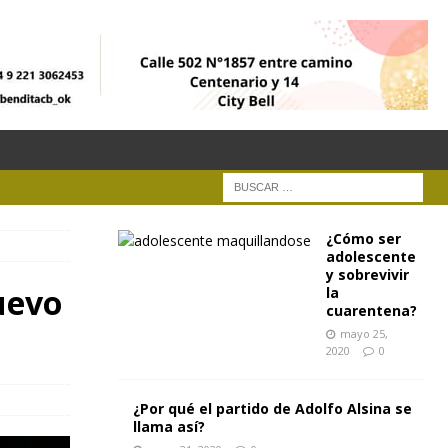
¿Cómo ser
adolescente
y sobrevivir
uevo
la
cuarentena?
mayo 25,
2020
0
¿Por qué el partido de Adolfo Alsina se
llama así?