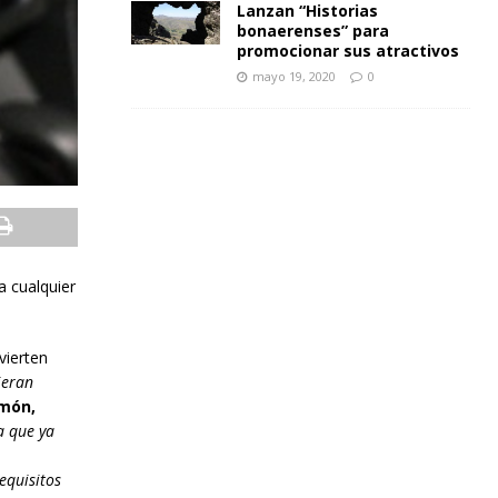
Lanzan “Historias
bonaerenses” para
promocionar sus atractivos
mayo 19, 2020
0
a cualquier
vierten
ieran
omón,
a que ya
equisitos