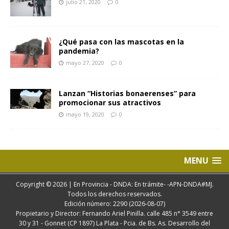
julio 21, 2020
0
¿Qué pasa con las mascotas en la
pandemia?
mayo 27, 2020
0
Lanzan “Historias bonaerenses” para
promocionar sus atractivos
mayo 19, 2020
0
MENU
Copyright © 2026 | En Provincia - DNDA: En trámite- -APN-DNDA#MJ.
Todos los derechos reservados.
Edición número: 2290 (2026-08-07)
Propietario y Director: Fernando Ariel Pinilla. calle 485 n° 3549 entre
30 y 31 - Gonnet (CP 1897) La Plata - Pcia. de Bs. As. Desarrollo del