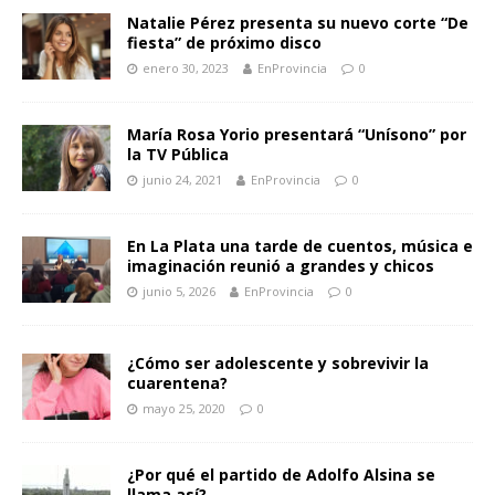
Natalie Pérez presenta su nuevo corte “De
fiesta” de próximo disco
enero 30, 2023
EnProvincia
0
María Rosa Yorio presentará “Unísono” por
la TV Pública
junio 24, 2021
EnProvincia
0
En La Plata una tarde de cuentos, música e
imaginación reunió a grandes y chicos
junio 5, 2026
EnProvincia
0
¿Cómo ser adolescente y sobrevivir la
cuarentena?
mayo 25, 2020
0
¿Por qué el partido de Adolfo Alsina se
llama así?