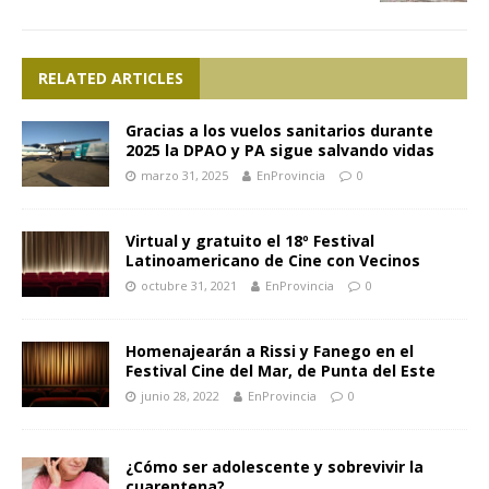
RELATED ARTICLES
Gracias a los vuelos sanitarios durante
2025 la DPAO y PA sigue salvando vidas
marzo 31, 2025
EnProvincia
0
Virtual y gratuito el 18º Festival
Latinoamericano de Cine con Vecinos
octubre 31, 2021
EnProvincia
0
Homenajearán a Rissi y Fanego en el
Festival Cine del Mar, de Punta del Este
junio 28, 2022
EnProvincia
0
¿Cómo ser adolescente y sobrevivir la
cuarentena?