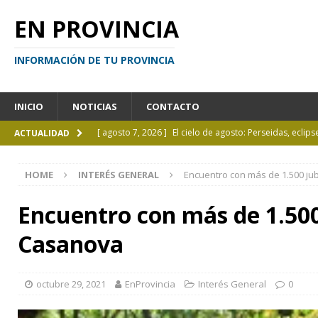
EN PROVINCIA
INFORMACIÓN DE TU PROVINCIA
INICIO
NOTICIAS
CONTACTO
[ agosto 7, 2026 ]
El cielo de agosto: Perseidas, eclips
ACTUALIDAD
[ agosto 7, 2026 ]
Borges sobre Almafuerte en la Bibl
HOME
INTERÉS GENERAL
Encuentro con más de 1.500 jub
[ agosto 6, 2026 ]
Calendario de eventos turísticos en
[ agosto 6, 2026 ]
La UCALP incorpora la Licenciatura
Encuentro con más de 1.500 
[ agosto 7, 2026 ]
Inhabilitado por realizar maniobra
Casanova
octubre 29, 2021
EnProvincia
Interés General
0