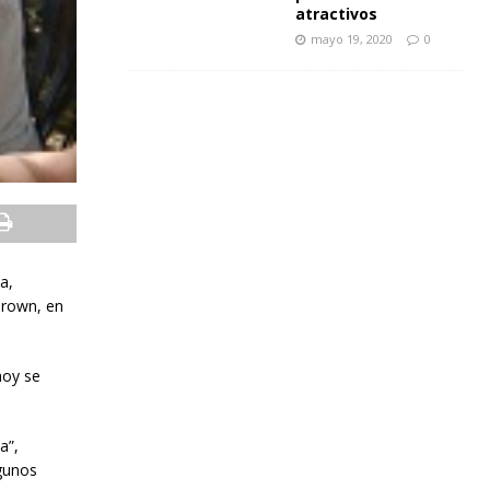
atractivos
mayo 19, 2020
0
a,
Brown, en
hoy se
a”,
lgunos