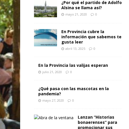
¿Por qué el partido de Adolfo
Alsina se llama así?
mayo 21, 2020
0
En Provincia cubre la
información que sabemos te
gusta leer
abril 13, 2025
0
En la Provincia las valijas esperan
julio 21, 2020
0
¿Qué pasa con las mascotas en la
pandemia?
mayo 27, 2020
0
Lanzan “Historias
bonaerenses” para
promocionar sus