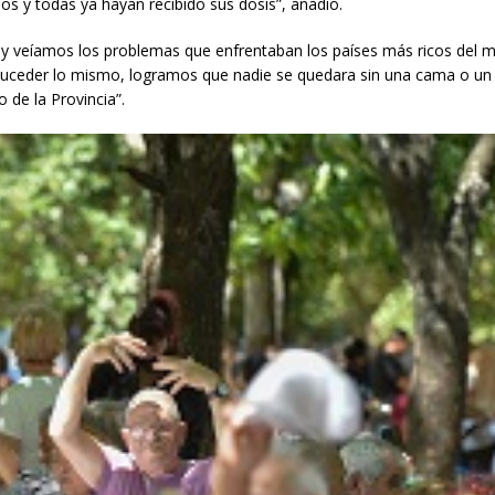
s y todas ya hayan recibido sus dosis”, añadió.
o y veíamos los problemas que enfrentaban los países más ricos del 
a suceder lo mismo, logramos que nadie se quedara sin una cama o un
o de la Provincia”.