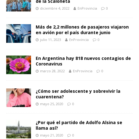
de la Scaloneta
diciembre 4, 2022
EnProvincia
0
Más de 2,2 millones de pasajeros viajaron
en avión por el país durante junio
julio 11, 2023
EnProvincia
0
En Argentina hay 818 nuevos contagios de
Coronavirus
marzo 28, 2022
EnProvincia
0
¿Cómo ser adolescente y sobrevivir la
cuarentena?
mayo 25, 2020
0
¿Por qué el partido de Adolfo Alsina se
llama así?
mayo 21, 2020
0