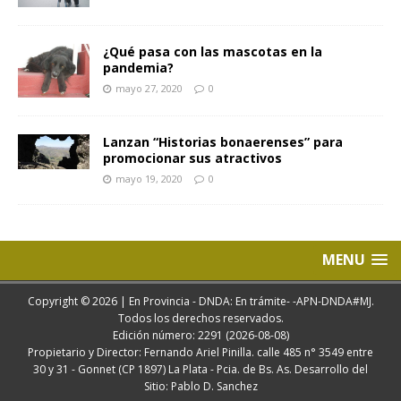
¿Qué pasa con las mascotas en la
pandemia?
mayo 27, 2020
0
Lanzan “Historias bonaerenses” para
promocionar sus atractivos
mayo 19, 2020
0
MENU
Copyright © 2026 | En Provincia - DNDA: En trámite- -APN-DNDA#MJ.
Todos los derechos reservados.
Edición número: 2291 (2026-08-08)
Propietario y Director: Fernando Ariel Pinilla. calle 485 n° 3549 entre
30 y 31 - Gonnet (CP 1897) La Plata - Pcia. de Bs. As. Desarrollo del
Sitio: Pablo D. Sanchez