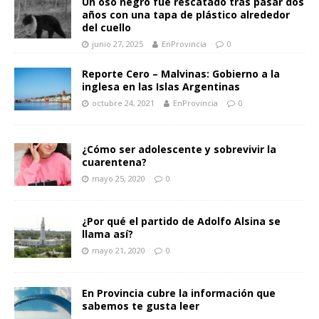
Un oso negro fue rescatado tras pasar dos
años con una tapa de plástico alrededor
del cuello
junio 27, 2025
EnProvincia
0
Reporte Cero – Malvinas: Gobierno a la
inglesa en las Islas Argentinas
octubre 24, 2021
EnProvincia
0
¿Cómo ser adolescente y sobrevivir la
cuarentena?
mayo 25, 2020
0
¿Por qué el partido de Adolfo Alsina se
llama así?
mayo 21, 2020
0
En Provincia cubre la información que
sabemos te gusta leer