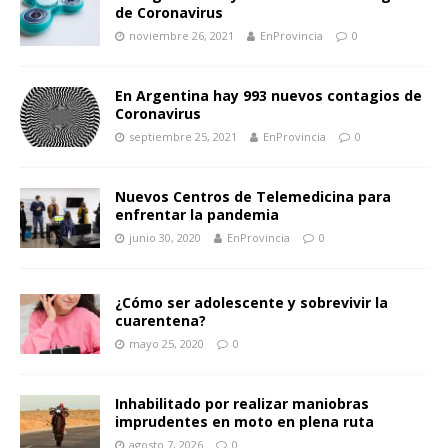
de Coronavirus
noviembre 26, 2021
EnProvincia
0
En Argentina hay 993 nuevos contagios de
Coronavirus
septiembre 25, 2021
EnProvincia
0
Nuevos Centros de Telemedicina para
enfrentar la pandemia
junio 30, 2020
EnProvincia
0
¿Cómo ser adolescente y sobrevivir la
cuarentena?
mayo 25, 2020
0
Inhabilitado por realizar maniobras
imprudentes en moto en plena ruta
agosto 7, 2026
0