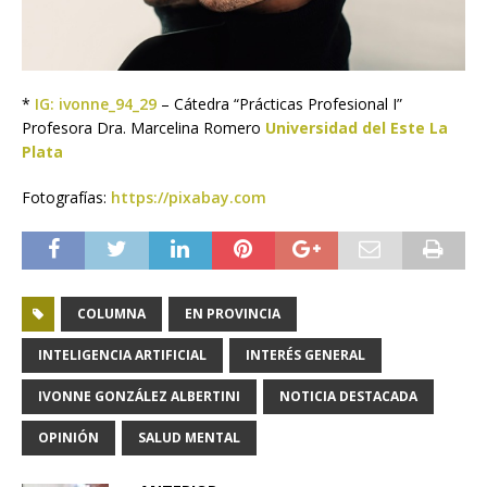
*
IG: ivonne_94_29
– Cátedra “Prácticas Profesional I”
Profesora Dra. Marcelina Romero
Universidad del Este La
Plata
Fotografías:
https://pixabay.com
COLUMNA
EN PROVINCIA
INTELIGENCIA ARTIFICIAL
INTERÉS GENERAL
IVONNE GONZÁLEZ ALBERTINI
NOTICIA DESTACADA
OPINIÓN
SALUD MENTAL