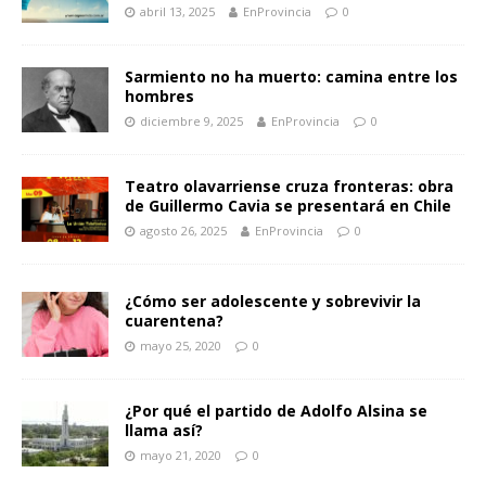
abril 13, 2025
EnProvincia
0
Sarmiento no ha muerto: camina entre los
hombres
diciembre 9, 2025
EnProvincia
0
Teatro olavarriense cruza fronteras: obra
de Guillermo Cavia se presentará en Chile
agosto 26, 2025
EnProvincia
0
¿Cómo ser adolescente y sobrevivir la
cuarentena?
mayo 25, 2020
0
¿Por qué el partido de Adolfo Alsina se
llama así?
mayo 21, 2020
0