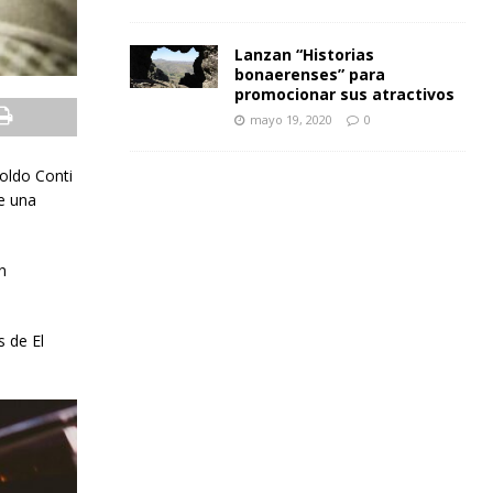
Lanzan “Historias
bonaerenses” para
promocionar sus atractivos
mayo 19, 2020
0
oldo Conti
de una
n
 de El