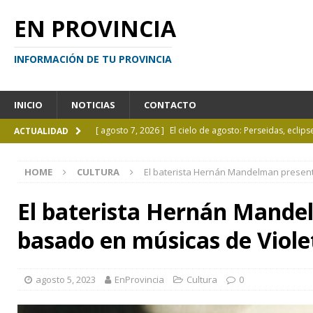
EN PROVINCIA
INFORMACIÓN DE TU PROVINCIA
INICIO
NOTICIAS
CONTACTO
[ agosto 7, 2026 ]
El cielo de agosto: Perseidas, eclips
ACTUALIDAD
[ agosto 7, 2026 ]
Borges sobre Almafuerte en la Bibl
HOME
CULTURA
El baterista Hernán Mandelman present
[ agosto 6, 2026 ]
Calendario de eventos turísticos en
[ agosto 6, 2026 ]
La UCALP incorpora la Licenciatura
El baterista Hernán Mande
[ agosto 7, 2026 ]
Inhabilitado por realizar maniobra
basado en músicas de Viole
agosto 5, 2023
EnProvincia
Cultura
0