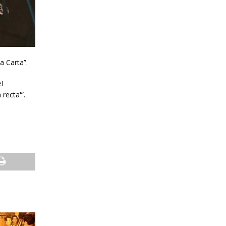
a Carta”.
l
recta'”.