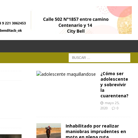
¿Cómo ser
adolescente
y sobrevivir
la
cuarentena?
mayo 25,
2020
0
Inhabilitado por realizar
maniobras imprudentes en
moto en plena ruta