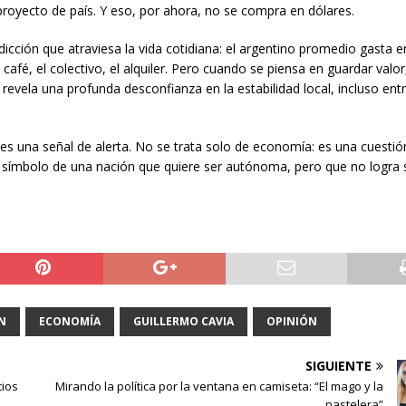
 proyecto de país. Y eso, por ahora, no se compra en dólares.
icción que atraviesa la vida cotidiana: el argentino promedio gasta e
afé, el colectivo, el alquiler. Pero cuando se piensa en guardar valor
revela una profunda desconfianza en la estabilidad local, incluso ent
a es una señal de alerta. No se trata solo de economía: es una cuestió
es símbolo de una nación que quiere ser autónoma, pero que no logra
N
ECONOMÍA
GUILLERMO CAVIA
OPINIÓN
SIGUIENTE
cios
Mirando la política por la ventana en camiseta: “El mago y la
pastelera”