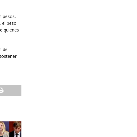
n pesos,
, el peso
re quienes
n de
 sostener