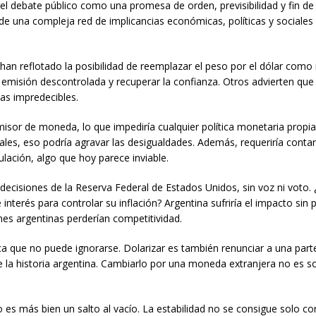
 el debate público como una promesa de orden, previsibilidad y fin de 
de una compleja red de implicancias económicas, políticas y sociales
han reflotado la posibilidad de reemplazar el peso por el dólar com
a emisión descontrolada y recuperar la confianza. Otros advierten que
as impredecibles.
misor de moneda, lo que impediría cualquier política monetaria propia
nales, eso podría agravar las desigualdades. Además, requeriría conta
lación, algo que hoy parece inviable.
as decisiones de la Reserva Federal de Estados Unidos, sin voz ni voto.
interés para controlar su inflación? Argentina sufriría el impacto sin 
nes argentinas perderían competitividad.
a que no puede ignorarse. Dolarizar es también renunciar a una parte
de la historia argentina. Cambiarlo por una moneda extranjera no es s
ro es más bien un salto al vacío. La estabilidad no se consigue solo c