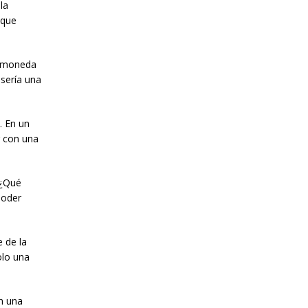
la
 que
o moneda
 sería una
. En un
r con una
 ¿Qué
poder
 de la
olo una
on una