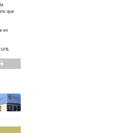
la
rio que
te en
 SPB.