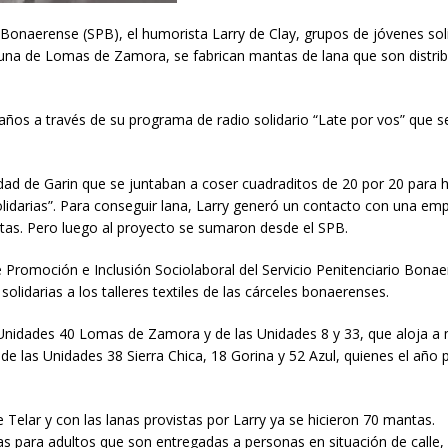
o Bonaerense (SPB), el humorista Larry de Clay, grupos de jóvenes sol
y una de Lomas de Zamora, se fabrican mantas de lana que son distri
 años a través de su programa de radio solidario “Late por vos” que s
alidad de Garin que se juntaban a coser cuadraditos de 20 por 20 para 
lidarias”. Para conseguir lana, Larry generó un contacto con una em
tas. Pero luego al proyecto se sumaron desde el SPB.
e Promoción e Inclusión Sociolaboral del Servicio Penitenciario Bonae
olidarias a los talleres textiles de las cárceles bonaerenses.
as Unidades 40 Lomas de Zamora y de las Unidades 8 y 33, que aloja a
e las Unidades 38 Sierra Chica, 18 Gorina y 52 Azul, quienes el año
Telar y con las lanas provistas por Larry ya se hicieron 70 mantas.
s para adultos que son entregadas a personas en situación de calle,