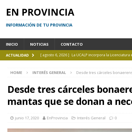
EN PROVINCIA
INFORMACIÓN DE TU PROVINCIA
INICIO
NOTICIAS
CONTACTO
[ agosto 6, 2026 ]
La UCALP incorpora la Licenciatura
ACTUALIDAD
[ agosto 5, 2026 ]
La mujer que sobrevivió tras ser ar
HOME
INTERÉS GENERAL
Desde tres cárceles bonaeren
CURIOSIDADES
[ agosto 5, 2026 ]
Kicillof inauguró un nuevo SUM en 
Desde tres cárceles bonaer
[ agosto 4, 2026 ]
¿Y si el libro ya no es el centro?
I
mantas que se donan a nec
[ agosto 6, 2026 ]
Calendario de eventos turísticos en
junio 17, 2020
EnProvincia
Interés General
0