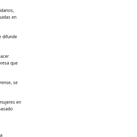
idarios,
buidas en
e difunde
hacer
presa que
rense, se
 mujeres en
 pasado
 a