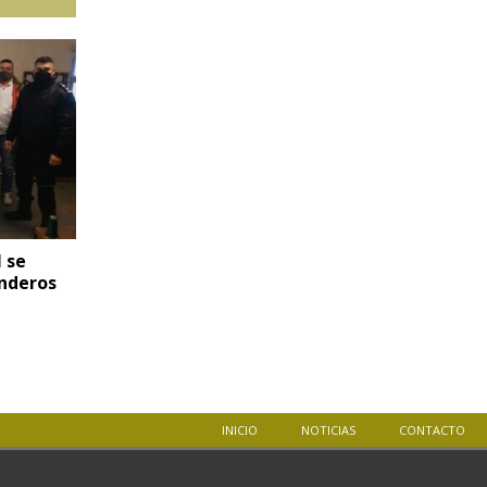
l se
nderos
INICIO
NOTICIAS
CONTACTO