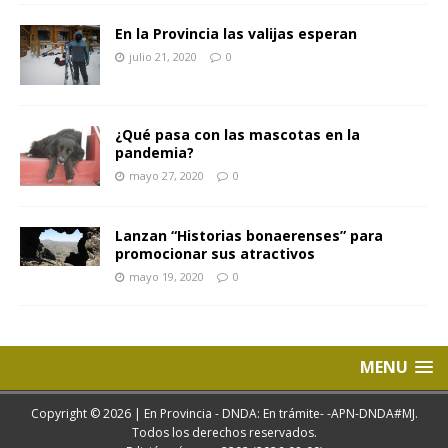
En la Provincia las valijas esperan
julio 21, 2020
0
¿Qué pasa con las mascotas en la
pandemia?
mayo 27, 2020
0
Lanzan “Historias bonaerenses” para
promocionar sus atractivos
mayo 19, 2020
0
MENU
Copyright © 2026 | En Provincia - DNDA: En trámite- -APN-DNDA#MJ.
Todos los derechos reservados.