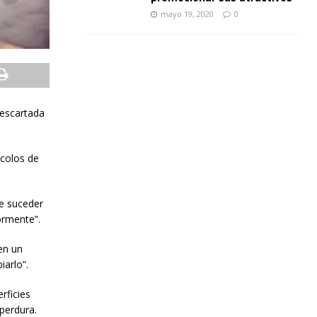
mayo 19, 2020
0
descartada
ocolos de
be suceder
ormente”.
en un
iarlo”.
rficies
perdura.