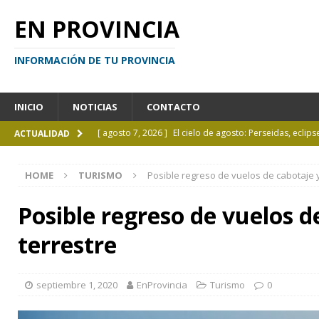
EN PROVINCIA
INFORMACIÓN DE TU PROVINCIA
INICIO
NOTICIAS
CONTACTO
[ agosto 7, 2026 ]
El cielo de agosto: Perseidas, eclips
ACTUALIDAD
[ agosto 7, 2026 ]
Borges sobre Almafuerte en la Bibl
HOME
TURISMO
Posible regreso de vuelos de cabotaje y
[ agosto 6, 2026 ]
Calendario de eventos turísticos en
[ agosto 6, 2026 ]
La UCALP incorpora la Licenciatura
Posible regreso de vuelos d
[ agosto 7, 2026 ]
Inhabilitado por realizar maniobra
terrestre
septiembre 1, 2020
EnProvincia
Turismo
0