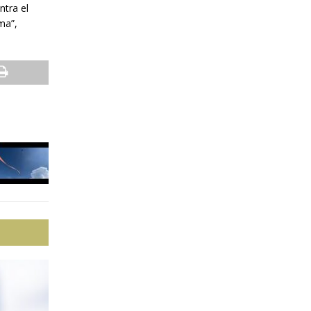
ntra el
ma”,