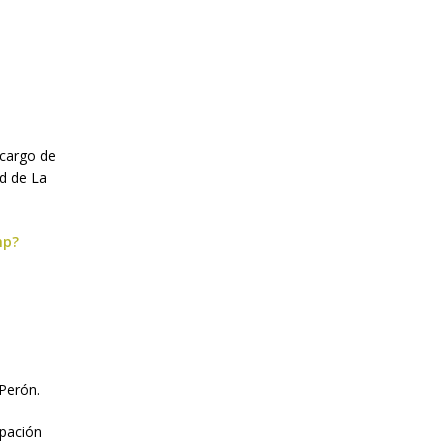
 cargo de
d de La
hp?
 Perón.
upación