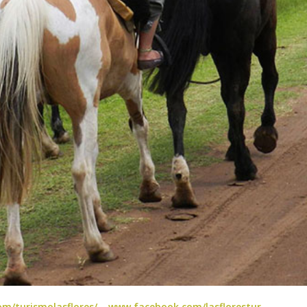
m/turismolasflores/
–
www.facebook.com/lasflorestur