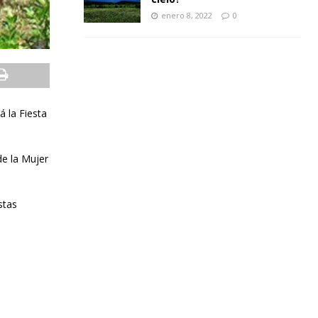
enero 8, 2022
0
á la Fiesta
de la Mujer
stas