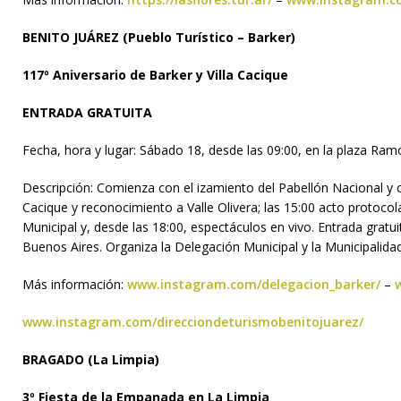
BENITO JUÁREZ (Pueblo Turístico – Barker)
117º Aniversario de Barker y Villa Cacique
ENTRADA GRATUITA
Fecha, hora y lugar: Sábado 18, desde las 09:00, en la plaza Ram
Descripción: Comienza con el izamiento del Pabellón Nacional y co
Cacique y reconocimiento a Valle Olivera; las 15:00 acto protocolar
Municipal y, desde las 18:00, espectáculos en vivo. Entrada gratu
Buenos Aires. Organiza la Delegación Municipal y la Municipalidad
Más información:
www.instagram.com/delegacion_barker/
–
w
www.instagram.com/direcciondeturismobenitojuarez/
BRAGADO (La Limpia)
3º Fiesta de la Empanada en La Limpia