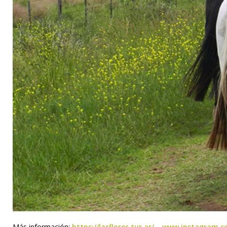
Más información:
https://lasflores.tur.ar/
–
www.instagram.co