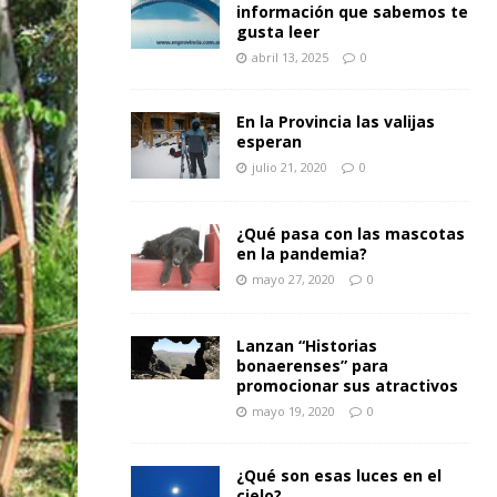
información que sabemos te
gusta leer
abril 13, 2025
0
En la Provincia las valijas
esperan
julio 21, 2020
0
¿Qué pasa con las mascotas
en la pandemia?
mayo 27, 2020
0
Lanzan “Historias
bonaerenses” para
promocionar sus atractivos
mayo 19, 2020
0
¿Qué son esas luces en el
cielo?