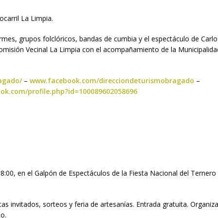
ocarril La Limpia.
 kermes, grupos folclóricos, bandas de cumbia y el espectáculo de Car
 Comisión Vecinal La Limpia con el acompañamiento de la Municipalida
agado/
–
www.facebook.com/direcciondeturismobragado
–
ok.com/profile.php?id=100089602058696
8:00, en el Galpón de Espectáculos de la Fiesta Nacional del Ternero 
tas invitados, sorteos y feria de artesanías. Entrada gratuita. Organiz
o.