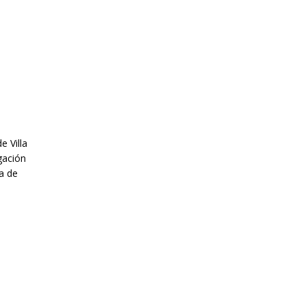
e Villa
egación
ia de