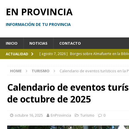
EN PROVINCIA
INFORMACIÓN DE TU PROVINCIA
INICIO
NOTICIAS
CONTACTO
[ agosto 7, 2026 ]
Borges sobre Almafuerte en la Bibl
ACTUALIDAD
[ agosto 6, 2026 ]
Calendario de eventos turísticos en
HOME
TURISMO
Calendario de eventos turísticos en la 
[ agosto 6, 2026 ]
La UCALP incorpora la Licenciatura
[ agosto 5, 2026 ]
La mujer que sobrevivió tras ser ar
Calendario de eventos turíst
CURIOSIDADES
de octubre de 2025
[ agosto 7, 2026 ]
El cielo de agosto: Perseidas, eclips
octubre 16, 2025
EnProvincia
Turismo
0