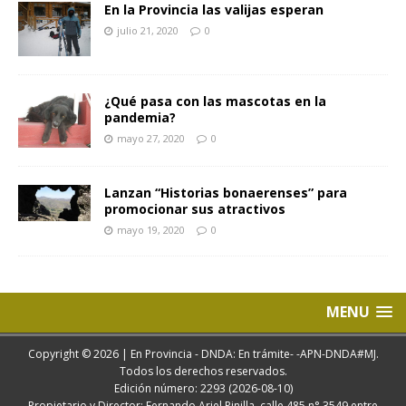
En la Provincia las valijas esperan
julio 21, 2020
0
¿Qué pasa con las mascotas en la
pandemia?
mayo 27, 2020
0
Lanzan “Historias bonaerenses” para
promocionar sus atractivos
mayo 19, 2020
0
MENU
Copyright © 2026 | En Provincia - DNDA: En trámite- -APN-DNDA#MJ.
Todos los derechos reservados.
Edición número: 2293 (2026-08-10)
Propietario y Director: Fernando Ariel Pinilla. calle 485 n° 3549 entre