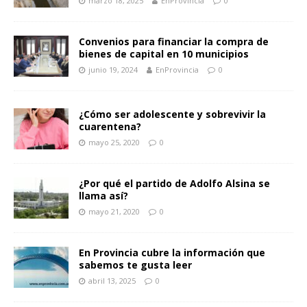
marzo 18, 2025
EnProvincia
0
Convenios para financiar la compra de
bienes de capital en 10 municipios
junio 19, 2024
EnProvincia
0
¿Cómo ser adolescente y sobrevivir la
cuarentena?
mayo 25, 2020
0
¿Por qué el partido de Adolfo Alsina se
llama así?
mayo 21, 2020
0
En Provincia cubre la información que
sabemos te gusta leer
abril 13, 2025
0