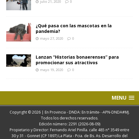
julio 21, 2020
0
¿Qué pasa con las mascotas en la
pandemia?
mayo 27, 2020
0
Lanzan “Historias bonaerenses” para
promocionar sus atractivos
mayo 19, 2020
0
MENU
Copyright © 2026 | En Provincia - DNDA: En trámite- -APN-DNDA#MJ.
Todos los derechos reservados.
Edición número: 2291 (2026-08-09)
Propietario y Director: Fernando Ariel Pinilla. calle 485 n° 3549 entre
30 y 31 - Gonnet (CP 1897) La Plata - Pcia. de Bs. As. Desarrollo del