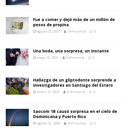
Fue a comer y dejó más de un millón de
pesos de propina
agosto 23, 2021
EnProvincia
0
Una boda, una sorpresa, un instante
mayo 10, 2021
EnProvincia
0
Hallazgo de un gliptodonte sorprende a
investigadores en Santiago del Estero
enero 31, 2021
EnProvincia
0
Saocom 1B causó sorpresa en el cielo de
Dominicana y Puerto Rico
agosto 31, 2020
EnProvincia
0