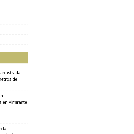
 arrastrada
metros de
en
s en Almirante
a la