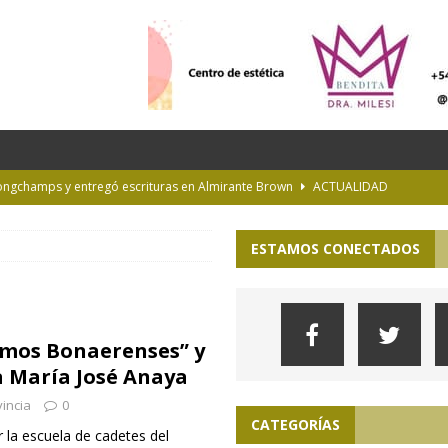
Longchamps y entregó escrituras en Almirante Brown
ACTUALIDAD
NTERÉS GENERAL
ESTAMOS CONECTADOS
la Diplomatura en Trasplante y Ablación de Órganos y Tejidos
INTERÉS
de Buenos Aires
INFORMACIÓN GENERAL
omos Bonaerenses” y
rastrada por una tormenta a casi 10 mil metros de altura
a María José Anaya
incia
0
CATEGORÍAS
r la escuela de cadetes del