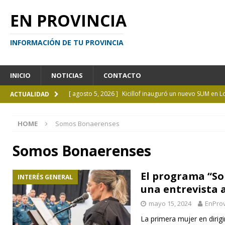
EN PROVINCIA
INFORMACIÓN DE TU PROVINCIA
INICIO
NOTICIAS
CONTACTO
[ agosto 5, 2026 ]
Kicillof inauguró un nuevo SUM en 
ACTUALIDAD
[ agosto 4, 2026 ]
¿Y si el libro ya no es el centro?
I
HOME
Somos Bonaerenses
[ agosto 4, 2026 ]
La UCALP abre la inscripción para 
GENERAL
Somos Bonaerenses
[ agosto 4, 2026 ]
Personas perdidas en la Provincia 
El programa “S
INTERÉS GENERAL
[ agosto 5, 2026 ]
La mujer que sobrevivió tras ser ar
una entrevista 
CURIOSIDADES
mayo 15, 2024
EnProv
La primera mujer en dirigi