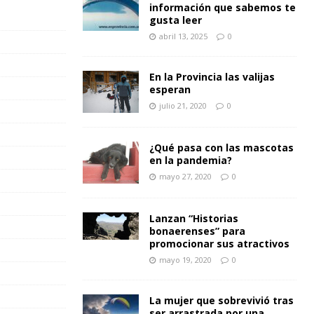
información que sabemos te
gusta leer
abril 13, 2025
0
En la Provincia las valijas
esperan
julio 21, 2020
0
¿Qué pasa con las mascotas
en la pandemia?
mayo 27, 2020
0
Lanzan “Historias
bonaerenses” para
promocionar sus atractivos
mayo 19, 2020
0
La mujer que sobrevivió tras
ser arrastrada por una