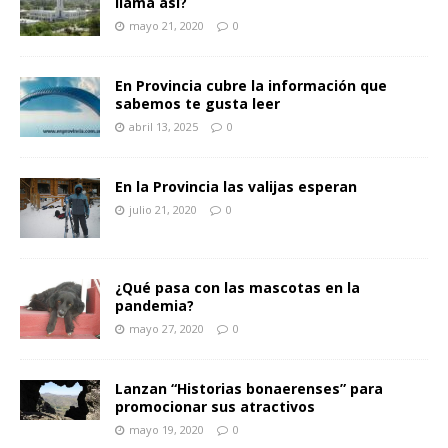
llama así?
mayo 21, 2020
0
En Provincia cubre la información que
sabemos te gusta leer
abril 13, 2025
0
En la Provincia las valijas esperan
julio 21, 2020
0
¿Qué pasa con las mascotas en la
pandemia?
mayo 27, 2020
0
Lanzan “Historias bonaerenses” para
promocionar sus atractivos
mayo 19, 2020
0