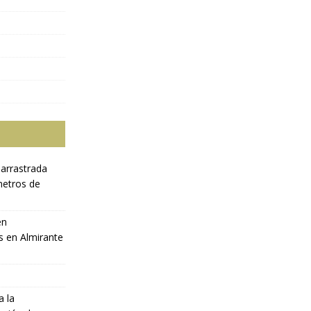
 arrastrada
metros de
en
s en Almirante
a la