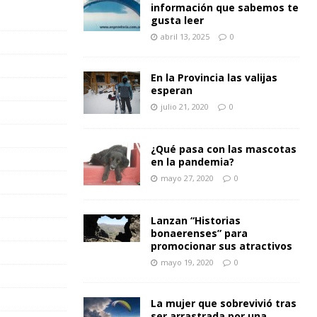
información que sabemos te
gusta leer
abril 13, 2025
0
En la Provincia las valijas
esperan
julio 21, 2020
0
¿Qué pasa con las mascotas
en la pandemia?
mayo 27, 2020
0
Lanzan “Historias
bonaerenses” para
promocionar sus atractivos
mayo 19, 2020
0
La mujer que sobrevivió tras
ser arrastrada por una