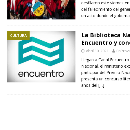
desfilaron este viernes en
del fallecimiento del gen
un acto donde el gobern
La Biblioteca N
CULTURA
Encuentro y conc
abril 30, 2021
EnProvi
Llegan a Canal Encuentro d
Nacional, el ministerio ex
participar del Premio Nac
presenta un concurso liter
años del
[…]