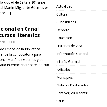
 la ciudad de Salta a 201 años
Actualidad
eral Martín Miguel de Güemes en
ador
[…]
Cultura
Curiosidades
acional en Canal
Deporte
ursos literarios
Educación
ncia
0
Historias de Vida
os ciclos de la Biblioteca
Información General
tiende la convocatoria para
ional Martín de Güemes y se
Interés General
ario internacional sobre los 200
Judiciales
Municipios
Noticias Destacadas
Para ver, oír y sentir
Salud