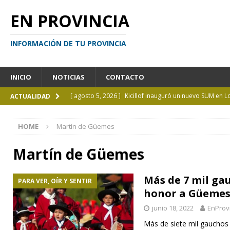
EN PROVINCIA
INFORMACIÓN DE TU PROVINCIA
INICIO
NOTICIAS
CONTACTO
[ agosto 5, 2026 ]
Kicillof inauguró un nuevo SUM en 
ACTUALIDAD
[ agosto 4, 2026 ]
¿Y si el libro ya no es el centro?
I
HOME
Martín de Güemes
[ agosto 4, 2026 ]
La UCALP abre la inscripción para 
GENERAL
Martín de Güemes
[ agosto 4, 2026 ]
Personas perdidas en la Provincia 
Más de 7 mil ga
PARA VER, OÍR Y SENTIR
[ agosto 5, 2026 ]
La mujer que sobrevivió tras ser ar
honor a Güeme
CURIOSIDADES
junio 18, 2022
EnProv
Más de siete mil gauchos d