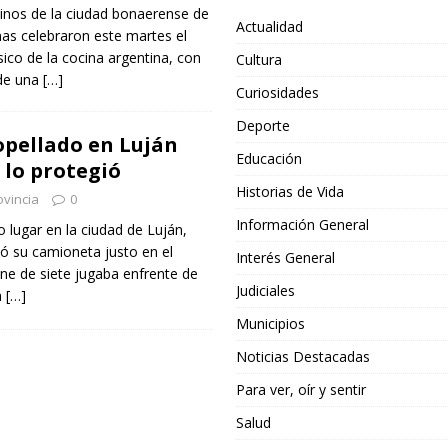
cinos de la ciudad bonaerense de
Actualidad
nas celebraron este martes el
sico de la cocina argentina, con
Cultura
 de una
[…]
Curiosidades
Deporte
opellado en Luján
Educación
 lo protegió
Historias de Vida
ovincia
0
Información General
o lugar en la ciudad de Luján,
 su camioneta justo en el
Interés General
e de siete jugaba enfrente de
Judiciales
a
[…]
Municipios
Noticias Destacadas
Para ver, oír y sentir
Salud