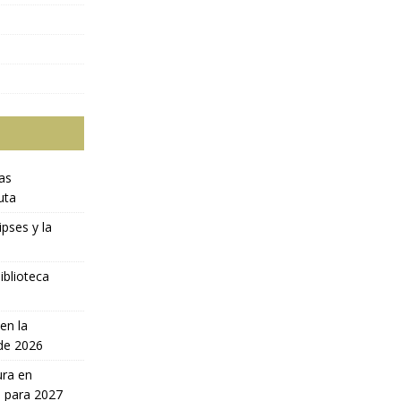
ras
uta
ipses y la
iblioteca
en la
 de 2026
ura en
a para 2027