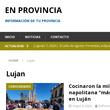
EN PROVINCIA
INFORMACIÓN DE TU PROVINCIA
INICIO
NOTICIAS
CONTACTO
[ agosto 7, 2026 ]
El cielo de agosto: Perseidas, eclips
ACTUALIDAD
[ agosto 7, 2026 ]
Borges sobre Almafuerte en la Bibl
HOME
Lujan
[ agosto 6, 2026 ]
Calendario de eventos turísticos en
[ agosto 6, 2026 ]
La UCALP incorpora la Licenciatura
Lujan
[ agosto 7, 2026 ]
Inhabilitado por realizar maniobra
Cocinaron la mi
CURIOSIDADES
napolitana “má
en Luján
mayo 4, 2022
EnProvi