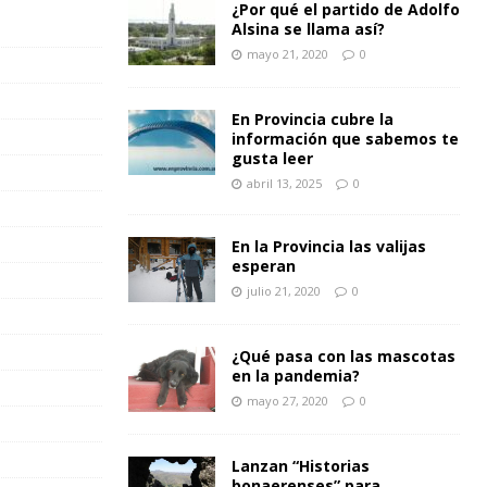
¿Por qué el partido de Adolfo
Alsina se llama así?
mayo 21, 2020
0
En Provincia cubre la
información que sabemos te
gusta leer
abril 13, 2025
0
En la Provincia las valijas
esperan
julio 21, 2020
0
¿Qué pasa con las mascotas
en la pandemia?
mayo 27, 2020
0
Lanzan “Historias
bonaerenses” para